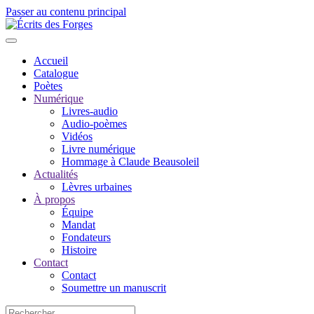
Passer au contenu principal
Accueil
Catalogue
Poètes
Numérique
Livres-audio
Audio-poèmes
Vidéos
Livre numérique
Hommage à Claude Beausoleil
Actualités
Lèvres urbaines
À propos
Équipe
Mandat
Fondateurs
Histoire
Contact
Contact
Soumettre un manuscrit