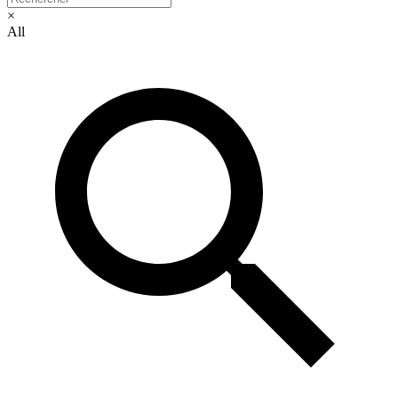
×
All