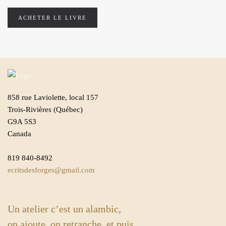
ACHETER LE LIVRE
858 rue Laviolette, local 157
Trois-Rivières (Québec)
G9A 5S3
Canada
819 840-8492
ecritsdesforges@gmail.com
Un atelier c’est un alambic,
on ajoute, on retranche, et puis