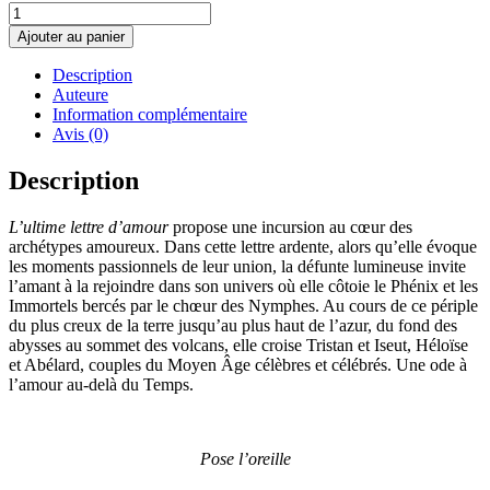
quantité
de
Ajouter au panier
L'ultime
lettre
Description
d'amour
Auteure
Information complémentaire
Avis (0)
Description
L’ultime lettre d’amour
propose une incursion au cœur des
archétypes amoureux. Dans cette lettre ardente, alors qu’elle évoque
les moments passionnels de leur union, la défunte lumineuse invite
l’amant à la rejoindre dans son univers où elle côtoie le Phénix et les
Immortels bercés par le chœur des Nymphes. Au cours de ce périple
du plus creux de la terre jusqu’au plus haut de l’azur, du fond des
abysses au sommet des volcans, elle croise Tristan et Iseut, Héloïse
et Abélard, couples du Moyen Âge célèbres et célébrés. Une ode à
l’amour au-delà du Temps.
Pose l’oreille