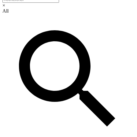
×
All