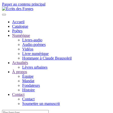
Passer au contenu principal
Accueil
Catalogue
Poètes
Numérique
Livres-audio
Audio-poèmes
Vidéos
Livre numérique
Hommage à Claude Beausoleil
Actualités
Lèvres urbaines
À propos
Équipe
Mandat
Fondateurs
Histoire
Contact
Contact
Soumettre un manuscrit