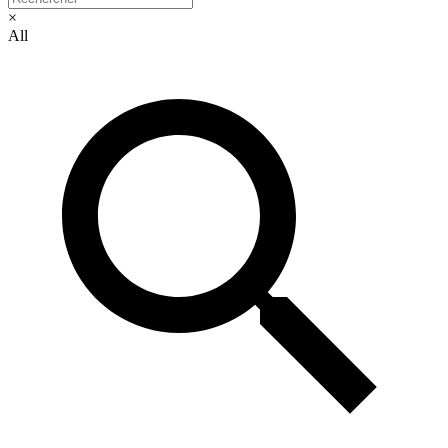
×
All