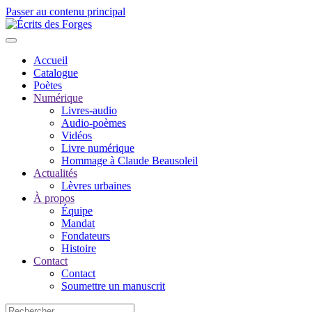
Passer au contenu principal
Accueil
Catalogue
Poètes
Numérique
Livres-audio
Audio-poèmes
Vidéos
Livre numérique
Hommage à Claude Beausoleil
Actualités
Lèvres urbaines
À propos
Équipe
Mandat
Fondateurs
Histoire
Contact
Contact
Soumettre un manuscrit