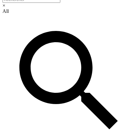
×
All