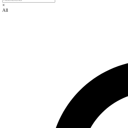
×
All