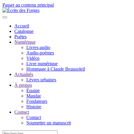
Passer au contenu principal
Accueil
Catalogue
Poètes
Numérique
Livres-audio
Audio-poèmes
Vidéos
Livre numérique
Hommage à Claude Beausoleil
Actualités
Lèvres urbaines
À propos
Équipe
Mandat
Fondateurs
Histoire
Contact
Contact
Soumettre un manuscrit