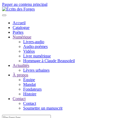
Passer au contenu principal
Accueil
Catalogue
Poètes
Numérique
Livres-audio
Audio-poèmes
Vidéos
Livre numérique
Hommage à Claude Beausoleil
Actualités
Lèvres urbaines
À propos
Équipe
Mandat
Fondateurs
Histoire
Contact
Contact
Soumettre un manuscrit