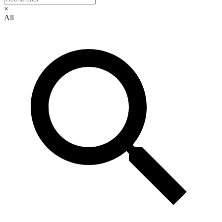
×
All