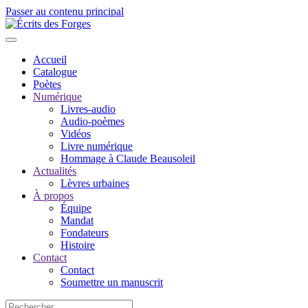
Passer au contenu principal
Accueil
Catalogue
Poètes
Numérique
Livres-audio
Audio-poèmes
Vidéos
Livre numérique
Hommage à Claude Beausoleil
Actualités
Lèvres urbaines
À propos
Équipe
Mandat
Fondateurs
Histoire
Contact
Contact
Soumettre un manuscrit