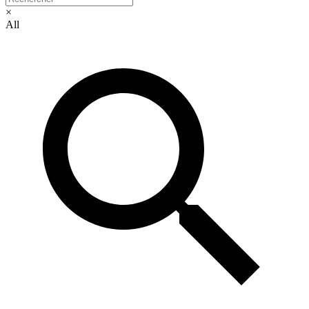
×
All