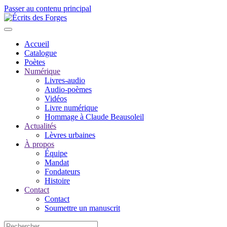
Passer au contenu principal
Accueil
Catalogue
Poètes
Numérique
Livres-audio
Audio-poèmes
Vidéos
Livre numérique
Hommage à Claude Beausoleil
Actualités
Lèvres urbaines
À propos
Équipe
Mandat
Fondateurs
Histoire
Contact
Contact
Soumettre un manuscrit