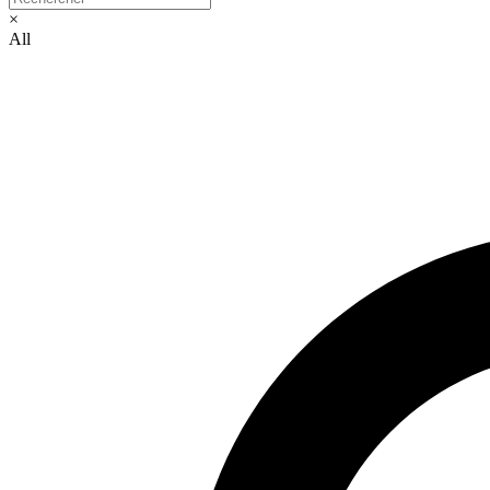
×
All