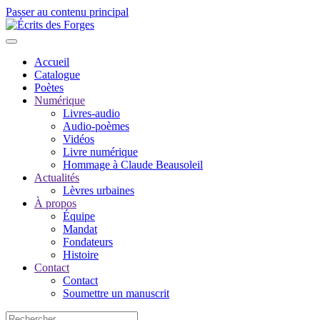
Passer au contenu principal
Accueil
Catalogue
Poètes
Numérique
Livres-audio
Audio-poèmes
Vidéos
Livre numérique
Hommage à Claude Beausoleil
Actualités
Lèvres urbaines
À propos
Équipe
Mandat
Fondateurs
Histoire
Contact
Contact
Soumettre un manuscrit