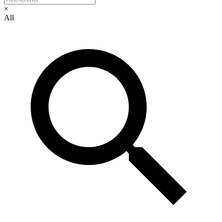
×
All