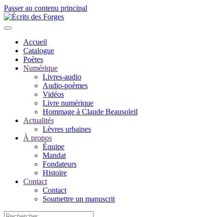
Passer au contenu principal
Accueil
Catalogue
Poètes
Numérique
Livres-audio
Audio-poèmes
Vidéos
Livre numérique
Hommage à Claude Beausoleil
Actualités
Lèvres urbaines
À propos
Équipe
Mandat
Fondateurs
Histoire
Contact
Contact
Soumettre un manuscrit