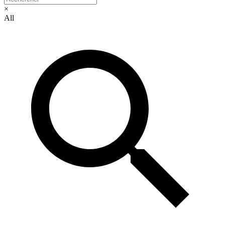
×
All