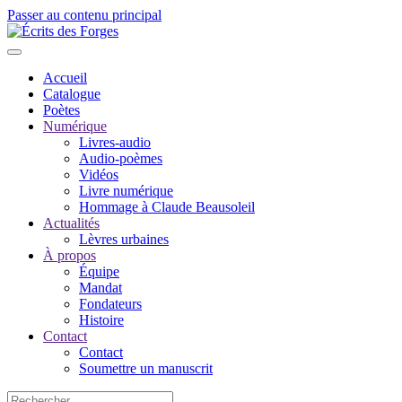
Passer au contenu principal
Accueil
Catalogue
Poètes
Numérique
Livres-audio
Audio-poèmes
Vidéos
Livre numérique
Hommage à Claude Beausoleil
Actualités
Lèvres urbaines
À propos
Équipe
Mandat
Fondateurs
Histoire
Contact
Contact
Soumettre un manuscrit