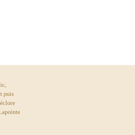
ic,
t puis
 éclore
ointe