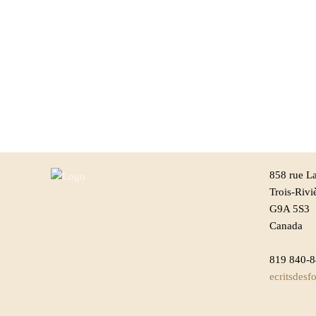
858 rue La
Trois-Rivi
G9A 5S3
Canada
819 840-
ecritsdes