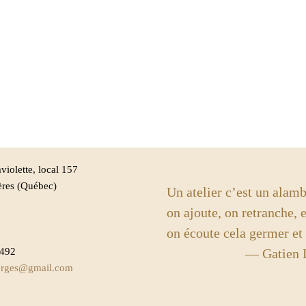
violette, local 157
ères (Québec)
Un atelier c’est un alamb
on ajoute, on retranche, e
on écoute cela germer et
8492
— Gatien Lap
forges@gmail.com