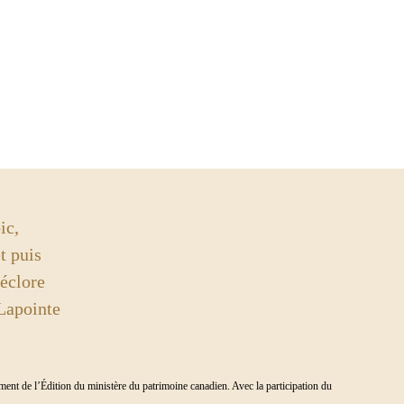
ic,
t puis
 éclore
ointe
t de l’Édition du ministère du patrimoine canadien. Avec la participation du