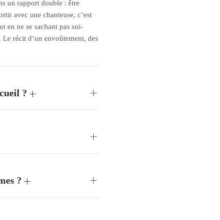
ns un rapport double : être
ortir avec une chanteuse, c’est
out en ne se sachant pas soi-
. Le récit d’un envoûtement, des
ecueil ?
èmes ?