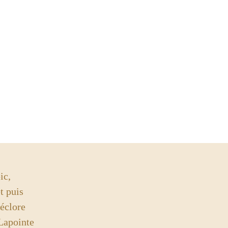
ic,
t puis
 éclore
ointe