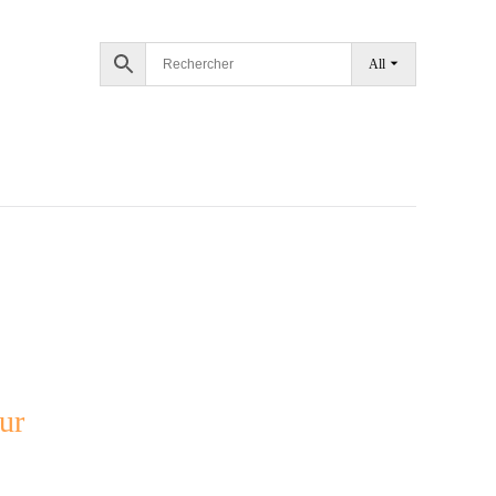
All
ur