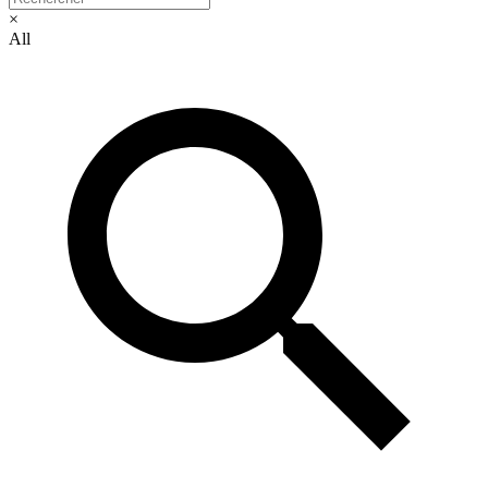
×
All