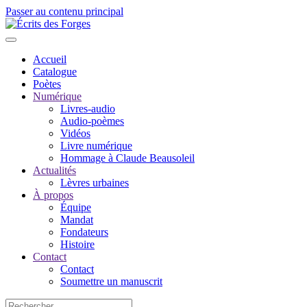
Passer au contenu principal
Accueil
Catalogue
Poètes
Numérique
Livres-audio
Audio-poèmes
Vidéos
Livre numérique
Hommage à Claude Beausoleil
Actualités
Lèvres urbaines
À propos
Équipe
Mandat
Fondateurs
Histoire
Contact
Contact
Soumettre un manuscrit