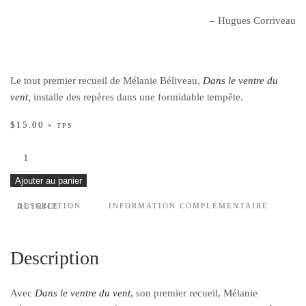
– Hugues Corriveau
Le tout premier recueil de Mélanie Béliveau,
Dans le ventre du
vent,
installe des repères dans une formidable tempête.
$
15.00
+ TPS
quantité
de
Ajouter au panier
Dans
le
DESCRIPTION
INFORMATION COMPLÉMENTAIRE
AUTRICE
ventre
du
vent
Description
Avec
Dans le ventre du vent
, son premier recueil, Mélanie