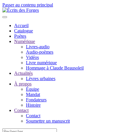
Passer au contenu principal
Accueil
Catalogue
Poètes
Numérique
Livres-audio
Audio-poèmes
Vidéos
Livre numérique
Hommage à Claude Beausoleil
Actualités
Lèvres urbaines
À propos
Équipe
Mandat
Fondateurs
Histoire
Contact
Contact
Soumettre un manuscrit