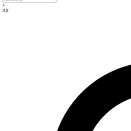
×
All