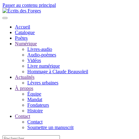
Passer au contenu principal
Accueil
Catalogue
Poètes
Numérique
Livres-audio
Audio-poèmes
Vidéos
Livre numérique
Hommage à Claude Beausoleil
Actualités
Lèvres urbaines
À propos
Équipe
Mandat
Fondateurs
Histoire
Contact
Contact
Soumettre un manuscrit