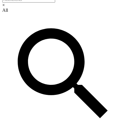
×
All