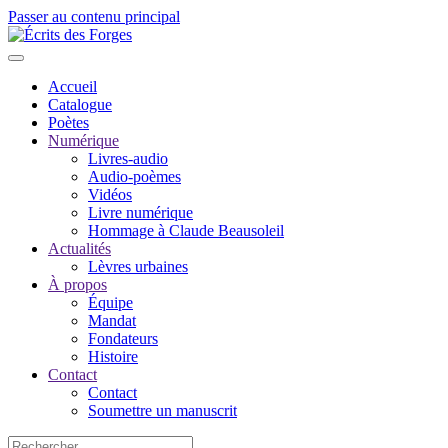
Passer au contenu principal
Accueil
Catalogue
Poètes
Numérique
Livres-audio
Audio-poèmes
Vidéos
Livre numérique
Hommage à Claude Beausoleil
Actualités
Lèvres urbaines
À propos
Équipe
Mandat
Fondateurs
Histoire
Contact
Contact
Soumettre un manuscrit