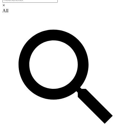
×
All