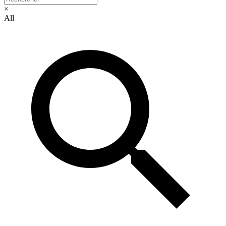
×
All