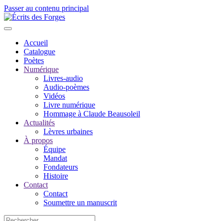
Passer au contenu principal
Accueil
Catalogue
Poètes
Numérique
Livres-audio
Audio-poèmes
Vidéos
Livre numérique
Hommage à Claude Beausoleil
Actualités
Lèvres urbaines
À propos
Équipe
Mandat
Fondateurs
Histoire
Contact
Contact
Soumettre un manuscrit