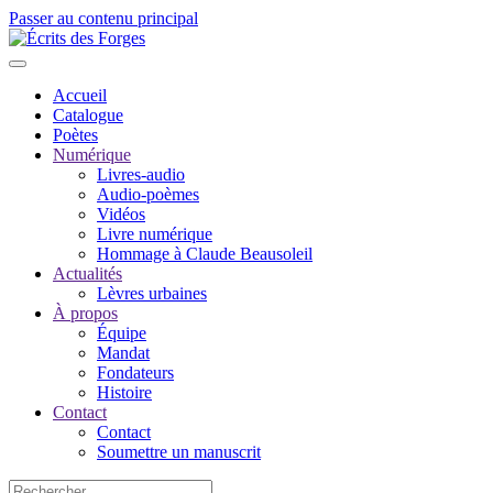
Passer au contenu principal
Accueil
Catalogue
Poètes
Numérique
Livres-audio
Audio-poèmes
Vidéos
Livre numérique
Hommage à Claude Beausoleil
Actualités
Lèvres urbaines
À propos
Équipe
Mandat
Fondateurs
Histoire
Contact
Contact
Soumettre un manuscrit