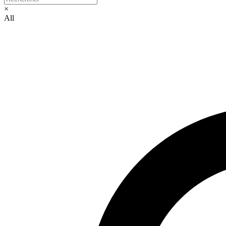
×
All