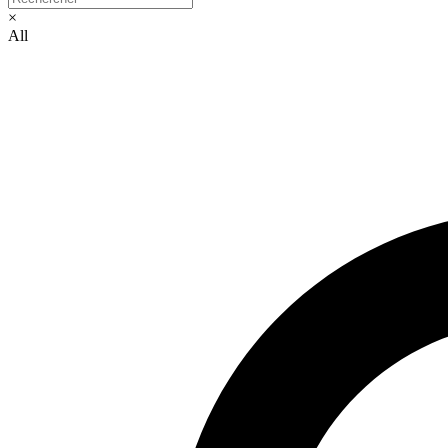
×
All