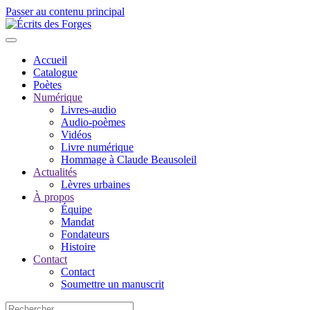
Passer au contenu principal
Accueil
Catalogue
Poètes
Numérique
Livres-audio
Audio-poèmes
Vidéos
Livre numérique
Hommage à Claude Beausoleil
Actualités
Lèvres urbaines
À propos
Équipe
Mandat
Fondateurs
Histoire
Contact
Contact
Soumettre un manuscrit