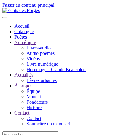
Passer au contenu principal
Accueil
Catalogue
Poètes
Numérique
Livres-audio
Audio-poèmes
Vidéos
Livre numérique
Hommage à Claude Beausoleil
Actualités
Lèvres urbaines
À propos
Équipe
Mandat
Fondateurs
Histoire
Contact
Contact
Soumettre un manuscrit