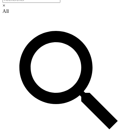
×
All