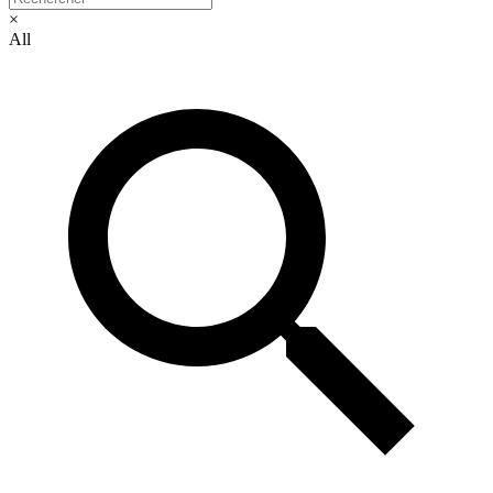
×
All