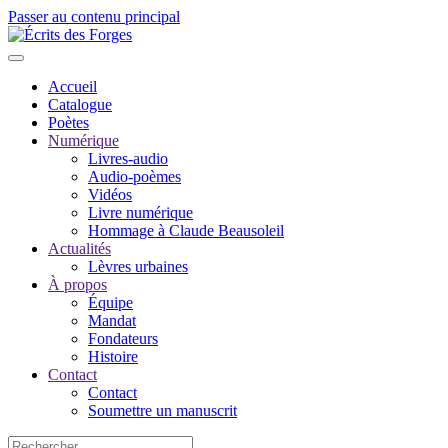
Passer au contenu principal
Accueil
Catalogue
Poètes
Numérique
Livres-audio
Audio-poèmes
Vidéos
Livre numérique
Hommage à Claude Beausoleil
Actualités
Lèvres urbaines
À propos
Équipe
Mandat
Fondateurs
Histoire
Contact
Contact
Soumettre un manuscrit