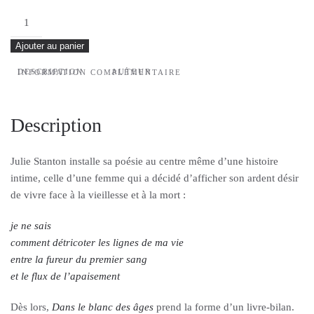
quantité
de
Ajouter au panier
Dans
le
DESCRIPTION
AUTEUR
INFORMATION COMPLÉMENTAIRE
blanc
des
âges
Description
Julie Stanton installe sa poésie au centre même d’une histoire
intime, celle d’une femme qui a décidé d’afficher son ardent désir
de vivre face à la vieillesse et à la mort :
je ne sais
comment détricoter les lignes de ma vie
entre la fureur du premier sang
et le flux de l’apaisement
Dès lors,
Dans le blanc des âges
prend la forme d’un livre-bilan.