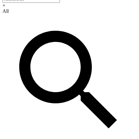
×
All