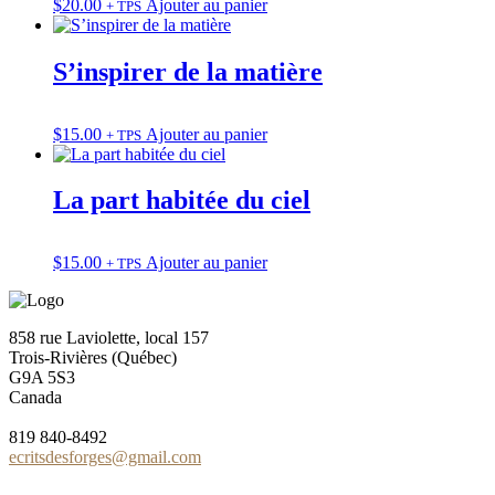
$
20.00
Ajouter au panier
+ TPS
S’inspirer de la matière
$
15.00
Ajouter au panier
+ TPS
La part habitée du ciel
$
15.00
Ajouter au panier
+ TPS
858 rue Laviolette, local 157
Trois-Rivières (Québec)
G9A 5S3
Canada
819 840-8492
ecritsdesforges@gmail.com