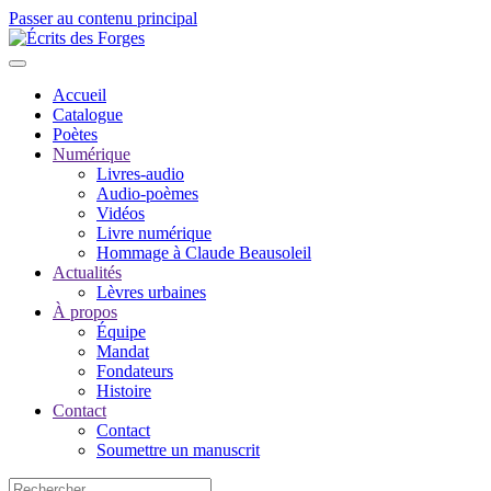
Passer au contenu principal
Accueil
Catalogue
Poètes
Numérique
Livres-audio
Audio-poèmes
Vidéos
Livre numérique
Hommage à Claude Beausoleil
Actualités
Lèvres urbaines
À propos
Équipe
Mandat
Fondateurs
Histoire
Contact
Contact
Soumettre un manuscrit