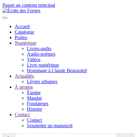
Passer au contenu principal
Accueil
Catalogue
Poètes
Numérique
Livres-audio
Audio-poèmes
Vidéos
Livre numérique
Hommage à Claude Beausoleil
Actualités
Lèvres urbaines
À propos
Équipe
Mandat
Fondateurs
Histoire
Contact
Contact
Soumettre un manuscrit