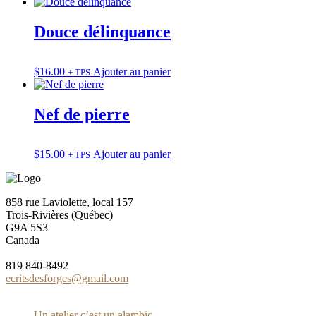
Douce délinquance
$
16.00
Ajouter au panier
+ TPS
Nef de pierre
$
15.00
Ajouter au panier
+ TPS
858 rue Laviolette, local 157
Trois-Rivières (Québec)
G9A 5S3
Canada
819 840-8492
ecritsdesforges@gmail.com
Un atelier c’est un alambic,